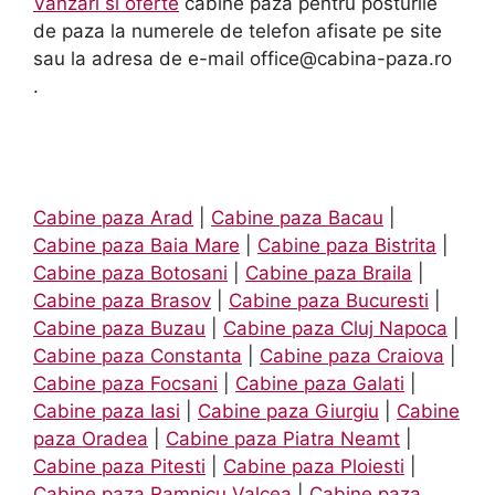
Vanzari si oferte
cabine paza pentru posturile
de paza la numerele de telefon afisate pe site
sau la adresa de e-mail office@cabina-paza.ro
.
Cabine paza Arad
|
Cabine paza Bacau
|
Cabine paza Baia Mare
|
Cabine paza Bistrita
|
Cabine paza Botosani
|
Cabine paza Braila
|
Cabine paza Brasov
|
Cabine paza Bucuresti
|
Cabine paza Buzau
|
Cabine paza Cluj Napoca
|
Cabine paza Constanta
|
Cabine paza Craiova
|
Cabine paza Focsani
|
Cabine paza Galati
|
Cabine paza Iasi
|
Cabine paza Giurgiu
|
Cabine
paza Oradea
|
Cabine paza Piatra Neamt
|
Cabine paza Pitesti
|
Cabine paza Ploiesti
|
Cabine paza Ramnicu Valcea
|
Cabine paza