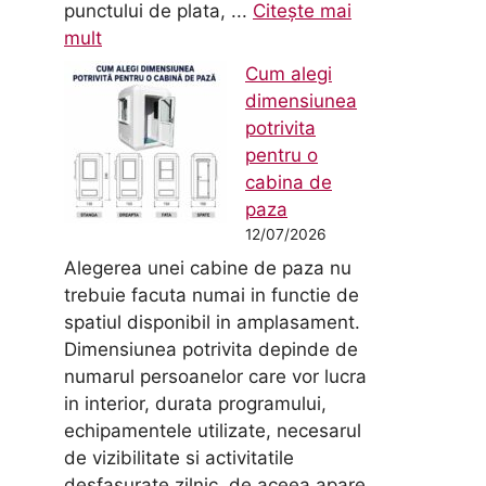
punctului de plata, ...
Citește mai
mult
Cum alegi
dimensiunea
potrivita
pentru o
cabina de
paza
12/07/2026
Alegerea unei cabine de paza nu
trebuie facuta numai in functie de
spatiul disponibil in amplasament.
Dimensiunea potrivita depinde de
numarul persoanelor care vor lucra
in interior, durata programului,
echipamentele utilizate, necesarul
de vizibilitate si activitatile
desfasurate zilnic, de aceea apare