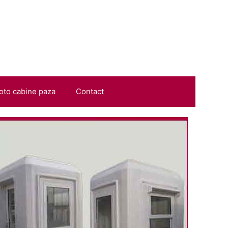
oto cabine paza
Contact