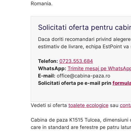
Romania.
Solicitati oferta pentru cab
Daca doriti recomandari privind alegere
estimativ de livrare, echipa EstPoint va 
Telefon:
0723.553.684
WhatsApp:
Trimite mesaj pe WhatsAp
E-mail:
office@cabina-paza.ro
Solicitati oferta pe e-mail prin
formula
Vedeti si oferta
toalete ecologice
sau
cont
Cabina de paza K1515 Tulcea, dimensiun
care in standard are ferestre pe patru laturi