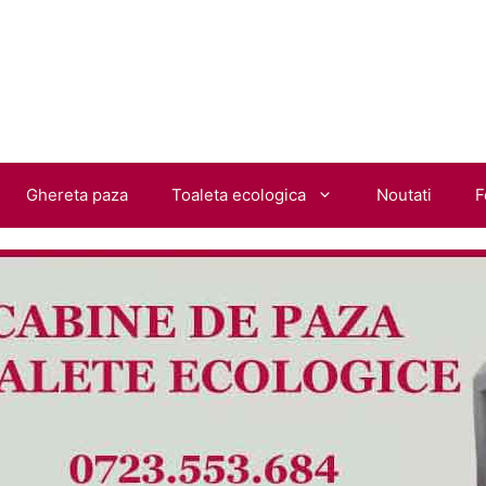
Ghereta paza
Toaleta ecologica
Noutati
F