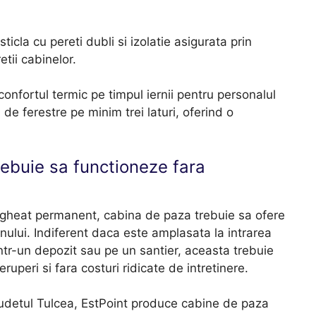
cla cu pereti dubli si izolatie asigurata prin
tii cabinelor.
nfortul termic pe timpul iernii pentru personalul
 de ferestre pe minim trei laturi, oferind o
rebuie sa functioneze fara
egheat permanent, cabina de paza trebuie sa ofere
anului. Indiferent daca este amplasata la intrarea
intr-un depozit sau pe un santier, aceasta trebuie
eruperi si fara costuri ridicate de intretinere.
n judetul Tulcea, EstPoint produce cabine de paza