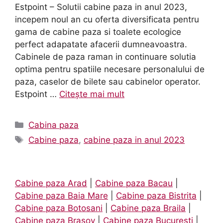
Estpoint – Solutii cabine paza in anul 2023,
incepem noul an cu oferta diversificata pentru
gama de cabine paza si toalete ecologice
perfect adapatate afacerii dumneavoastra.
Cabinele de paza raman in continuare solutia
optima pentru spatiile necesare personalului de
paza, caselor de bilete sau cabinelor operator.
Estpoint …
Citește mai mult
Categorii
Cabina paza
Etichete
Cabine paza
,
cabine paza in anul 2023
Cabine paza Arad
|
Cabine paza Bacau
|
Cabine paza Baia Mare
|
Cabine paza Bistrita
|
Cabine paza Botosani
|
Cabine paza Braila
|
Cabine paza Brasov
|
Cabine paza Bucuresti
|