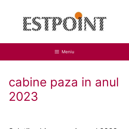
Sari
la
conținut
Meniu
cabine paza in anul
2023