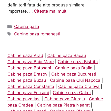
definitorii fata de alte produse similare
importate. …
Citește mai mult
Categorii
Cabina paza
Etichete
Cabine paza romanesti
Cabine paza Arad
|
Cabine paza Bacau
|
Cabine paza Baia Mare
|
Cabine paza Bistrita
|
Cabine paza Botosani
|
Cabine paza Braila
|
Cabine paza Brasov
|
Cabine paza Bucuresti
|
Cabine paza Buzau
|
Cabine paza Cluj Napoca
|
Cabine paza Constanta
|
Cabine paza Craiova
|
Cabine paza Focsani
|
Cabine paza Galati
|
Cabine paza Iasi
|
Cabine paza Giurgiu
|
Cabine
paza Oradea
|
Cabine paza Piatra Neamt
|