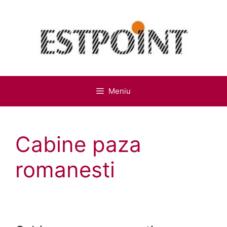
Sari
la
conținut
Meniu
Cabine paza
romanesti